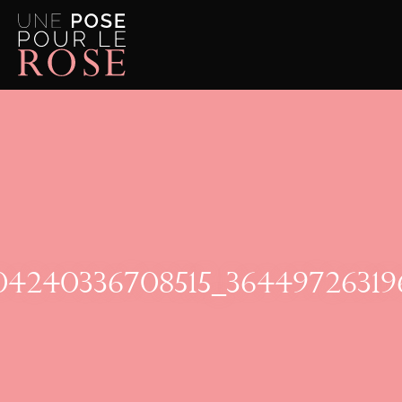
04240336708515_3644972631